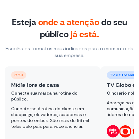
Esteja
onde a atenção
do seu
público
já está.
Escolha os formatos mais indicados para o momento da
sua empresa.
TV e Streaming
 casa
TV Globo e Globoplay
a na rotina do
O horário nobre acessível a você.
Apareça no maior grupo de
ina do cliente em
comunicação com banners em portai
dores, academias e
líderes de notícias e estilo de vida.
. São mais de 86 mil
ara você anunciar.