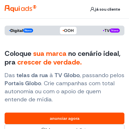
já sou cliente
OOH
TV
Digital
Novo
Novo
Coloque
sua marca
no cenário ideal,
pra
crescer de verdade.
Das
telas da rua
à
TV Globo
, passando pelos
Portais Globo
. Crie campanhas com total
autonomia ou com o apoio de quem
entende de mídia.
anunciar agora