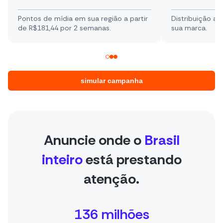
em sua região a partir
Distribuição automática e segura par
2 semanas.
sua marca.
simular campanha
Anuncie onde o
Brasil
inteiro
está prestando
atenção.
136 milhões